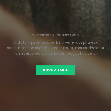
Welcome to The Irish Cafe
Ut dictum pellentesque libero venenatis pharetra
dapibus magna sagittis in amet nisl et, mauris, tincidunt
amet erat sed at sit montes, feugiat hac velit.
BOOK A TABLE